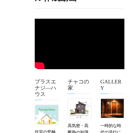
プラスエ
チャコの
GALLER
ナジ―ハ
家
Y
ウス
高気密・高
一時的な時
住宅の究極
断熱の知識
代の流行に