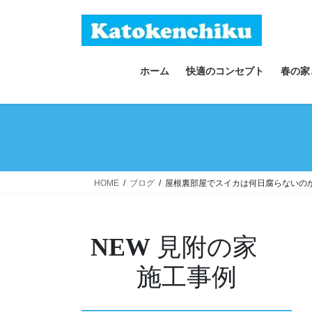
コ
ナ
ン
ビ
テ
ゲ
ン
ー
ホーム
快適のコンセプト
春の家
ツ
シ
へ
ョ
ス
ン
キ
に
ッ
移
プ
動
HOME
ブログ
屋根裏部屋でスイカは何日腐らないのか
NEW
見附の家
施工事例