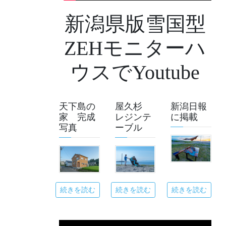
新潟県版雪国型
ZEHモニターハ
ウスでYoutube
天下島の
屋久杉
新潟日報
家 完成
レジンテ
に掲載
写真
ーブル
続きを読む
続きを読む
続きを読む