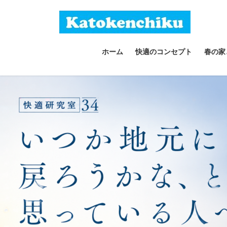
コ
ナ
ン
ビ
テ
ゲ
ン
ー
ホーム
快適のコンセプト
春の家
ツ
シ
へ
ョ
ス
ン
キ
に
ッ
移
プ
動