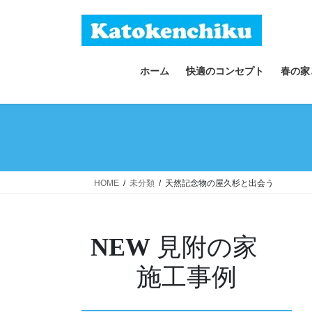
コ
ナ
ン
ビ
テ
ゲ
ン
ー
ホーム
快適のコンセプト
春の家
ツ
シ
へ
ョ
ス
ン
キ
に
ッ
移
プ
動
HOME
未分類
天然記念物の屋久杉と出会う
NEW
見附の家
施工事例