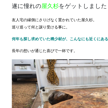
遂に憧れの
屋久杉
をゲットしました
友人宅の縁側にさりげなく置かれていた屋久杉。
巡り巡って何と譲り受ける事に。
何年も探し求めていた稀少材が、こんなにも近くにあ
長年の想いが通じた喜びで一杯です。