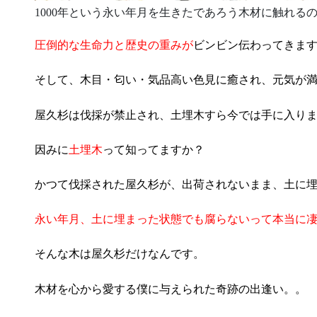
1000年という永い年月を生きたであろう木材に触れる
圧倒的な生命力と歴史の重みが
ビンビン伝わってきま
そして、木目・匂い・気品高い色見に癒され、元気が
屋久杉は伐採が禁止され、土埋木すら今では手に入り
因みに
土埋木
って知ってますか？
かつて伐採された屋久杉が、出荷されないまま、土に
永い年月、土に埋まった状態でも腐らないって本当に
そんな木は屋久杉だけなんです。
木材を心から愛する僕に与えられた奇跡の出逢い。。