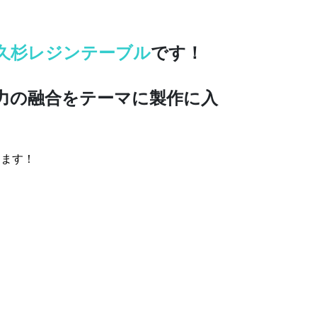
久杉レジンテーブル
です！
力の融合をテーマに製作に入
けます！