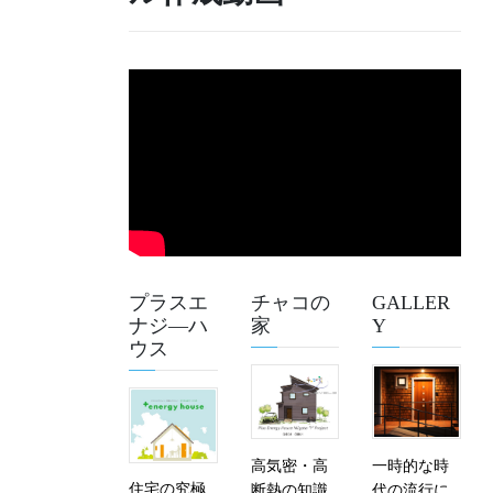
プラスエ
チャコの
GALLER
ナジ―ハ
家
Y
ウス
高気密・高
一時的な時
住宅の究極
断熱の知識
代の流行に