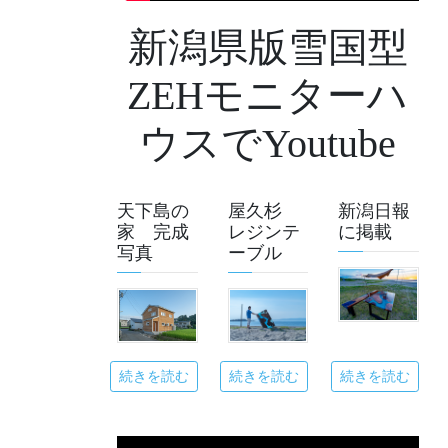
新潟県版雪国型
ZEHモニターハ
ウスでYoutube
天下島の
屋久杉
新潟日報
家 完成
レジンテ
に掲載
写真
ーブル
続きを読む
続きを読む
続きを読む