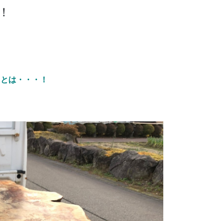
！
るとは・・・！